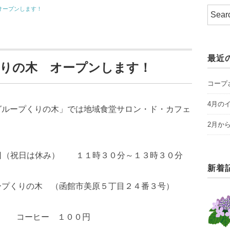
オープンします！
最近
くりの木 オープンします！
コープ
4月の
グループくりの木」では地域食堂サロン・ド・カフェ
2月か
日（祝日は休み） １１時３０分～１３時３０分
新着
ープくりの木 （函館市美原５丁目２４番３号）
円 コーヒー １００円