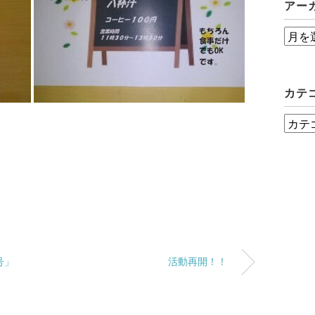
アー
ア
ー
カ
カテ
イ
ブ
カ
テ
ゴ
リ
ー
号」
活動再開！！